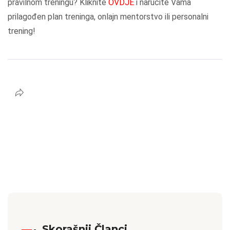
pravilnom treningu? Kliknite
OVDJE
i naručite Vama
prilagođen plan treninga, onlajn mentorstvo ili personalni
trening!
Skorašnji Članci